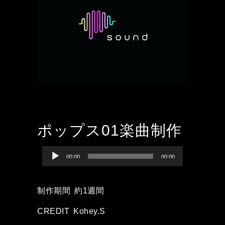
ポップス01楽曲制作
音
00:00
00:00
声
プ
レ
制作期間
約1週間
ー
CREDIT
Kohey.S
ヤ
ー