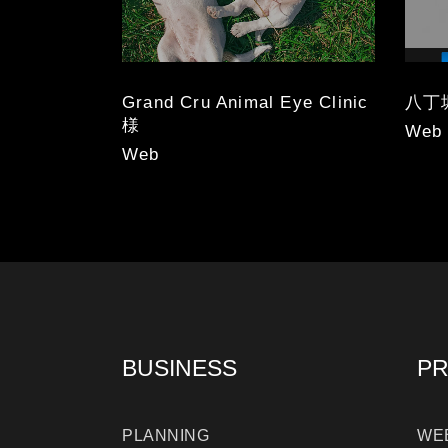
Grand Cru Animal Eye Clinic
八丁
様
Web
Web
BUSINESS
PR
PLANNING
WE