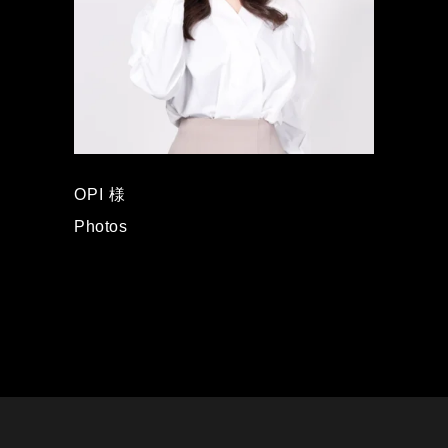
OPI 様
Photos